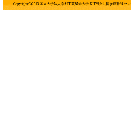
Copyright(C)2013 国立大学法人京都工芸繊維大学 KIT男女共同参画推進センター All