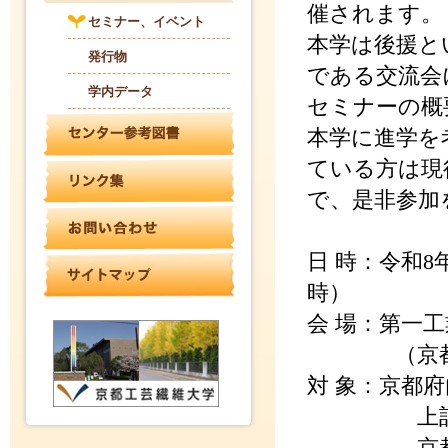
催されます。
セミナー、イベント
本学は後援と
発行物
である交流会
学内データ
セミナーの概
本学に進学を
ている方は現
で、是非参加
日 時：令和8年
時）
会 場：第一
（京都市南
対 象：京都
上記生