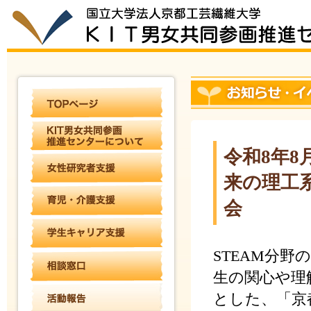
令和8年8
来の理工
会
STEAM分
生の関心や理
とした、「京